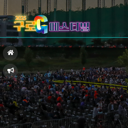
홈
으
축
로
제
일