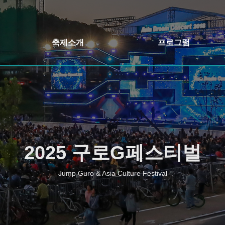
축제소개
프로그램
축제개요
개막식&축하콘서트
인사말
어울림정원 빛축제
축제일정
정원버스킹
오시는길
구로책 축제&야외도서관
2025 구로G페스티벌
행사장안내
주민자치 프로그램 발표회
Jump Guro & Asia Culture Festival
구로 먹거리장터
구로 가든페스타