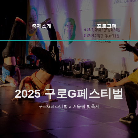
축제소개
프로그램
축제개요
개막식&축하콘서트
인사말
어울림정원 빛축제
축제일정
정원버스킹
오시는길
구로책 축제&야외도서관
2025 구로G페스티벌
행사장안내
주민자치 프로그램 발표회
구로G페스티벌 x 어울림 빛축제
구로 먹거리장터
구로 가든페스타