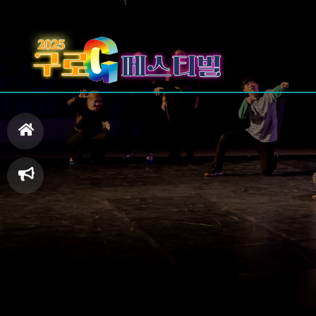
홈
으
축
로
제
일