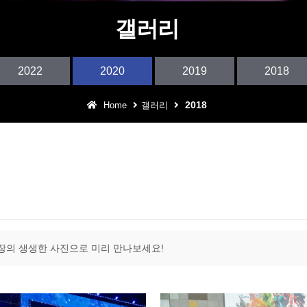
어린이 테마파크
갤러리
아웃도어 DJ퍼포먼스
2022
2020
2019
2018
구로 동아리 예술제
2018
Home
갤러리
어울림 특집 콘서트
장의 생생한 사진으로 미리 만나보세요!