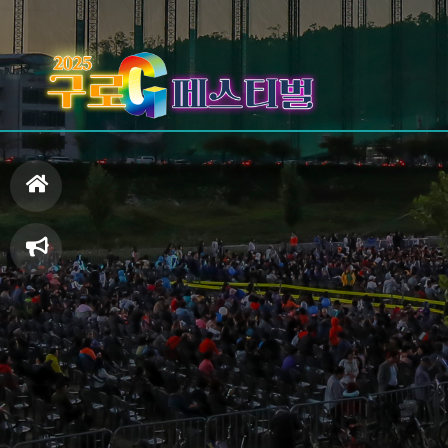
홈
으
축
로
제
일