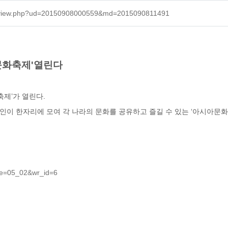
/view.php?ud=20150908000559&md=2015090811491
문화축제'열린다
축제’가 열린다.
인이 한자리에 모여 각 나라의 문화를 공유하고 즐길 수 있는 ‘아시아문화
ble=05_02&wr_id=6