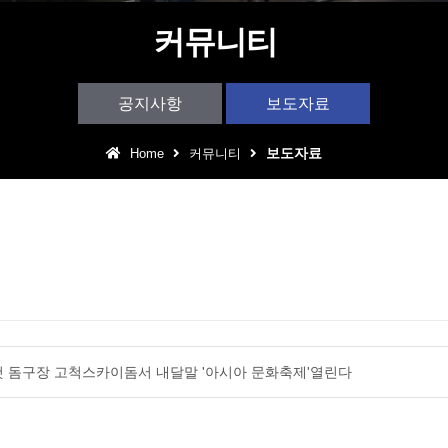
어린이 테마파크
커뮤니티
아웃도어 DJ퍼포먼스
공지사항
보도자료
구로 동아리 예술제
보도자료
Home
커뮤니티
어울림 특집 콘서트
내 첫 돔구장 고척스카이돔서 내달말 '아시아 문화축제'열린다