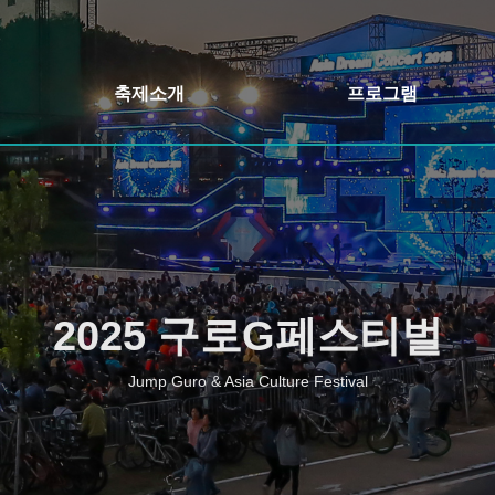
축제소개
프로그램
축제개요
개막식&축하콘서트
인사말
어울림정원 빛축제
축제일정
정원버스킹
오시는길
구로책 축제&야외도서관
2025 구로G페스티벌
행사장안내
주민자치 프로그램 발표회
Jump Guro & Asia Culture Festival
구로 먹거리장터
구로 가든페스타