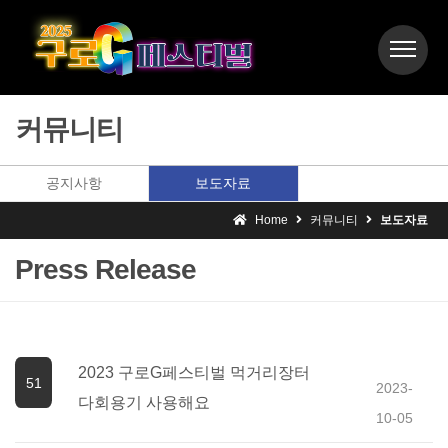
커뮤니티
공지사항
보도자료
Home
커뮤니티
보도자료
Press Release
2023 구로G페스티벌 먹거리장터
51
2023-
다회용기 사용해요
10-05