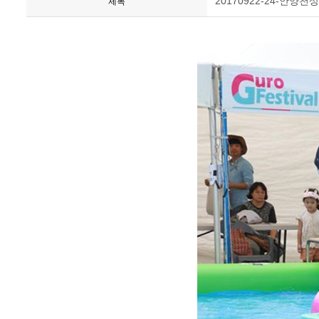
20170922-24-안양
제목