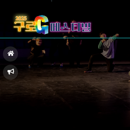
홈
으
축
로
제
일