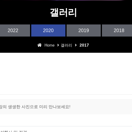
어린이 테마파크
갤러리
아웃도어 DJ퍼포먼스
2022
2020
2019
2018
구로 동아리 예술제
2017
Home
갤러리
어울림 특집 콘서트
장의 생생한 사진으로 미리 만나보세요!