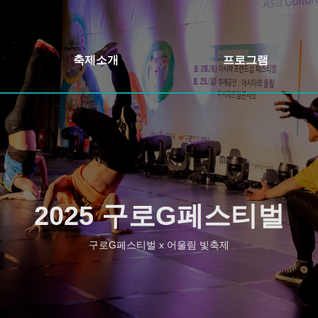
축제소개
프로그램
축제개요
개막식&축하콘서트
인사말
어울림정원 빛축제
축제일정
정원버스킹
오시는길
구로책 축제&야외도서관
2025 구로G페스티벌
행사장안내
주민자치 프로그램 발표회
구로G페스티벌 x 어울림 빛축제
구로 먹거리장터
구로 가든페스타