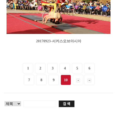
20170923-서커스오브아시아
1
2
3
4
5
6
7
8
9
10